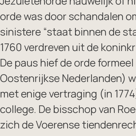
Jezuïetenorde nauwelijk of 
orde was door schandalen om
sinistere “staat binnen de st
1760 verdreven uit de koninkr
De paus hief de orde formeel o
Oostenrijkse Nederlanden) w
met enige vertraging (in 177
college. De bisschop van Ro
zich de Voerense tiendenrech