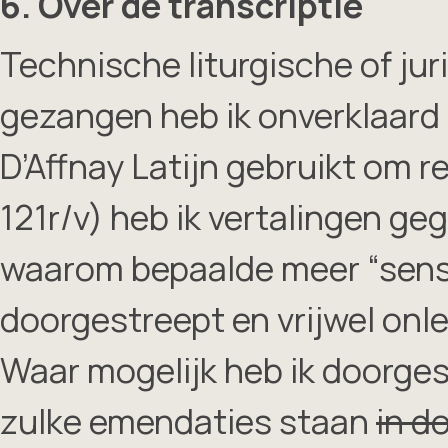
6. Over de transcriptie
Technische liturgische of jur
gezangen heb ik onverklaard 
D’Affnay Latijn gebruikt om re
121r/v) heb ik vertalingen ge
waarom bepaalde meer “sensa
doorgestreept en vrijwel onle
Waar mogelijk heb ik doorge
zulke emendaties staan
in d