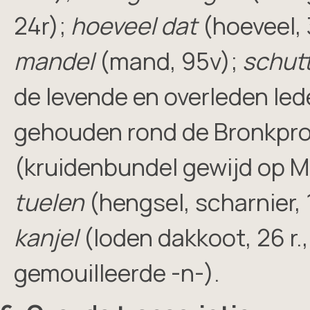
24r);
hoeveel dat
(hoeveel, 
mandel
(mand, 95v);
schut
de levende en overleden led
gehouden rond de Bronkproce
(kruidenbundel gewijd op 
tuelen
(hengsel, scharnier, 
kanjel
(loden dakkoot, 26 r.
gemouilleerde -n-).