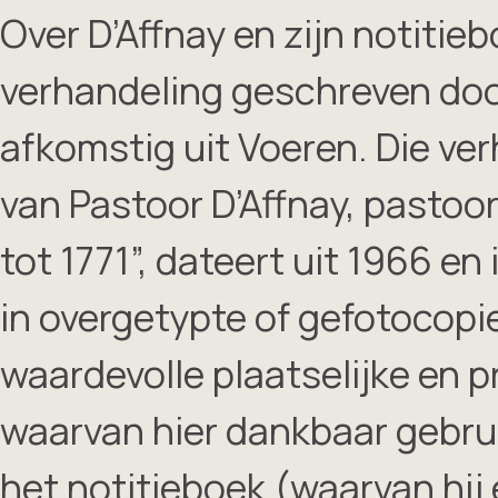
Over D’Affnay en zijn notitie
verhandeling geschreven doo
afkomstig uit Voeren. Die ve
van Pastoor D’Affnay, pastoor
tot 1771”, dateert uit 1966 e
in overgetypte of gefotocop
waardevolle plaatselijke en p
waarvan hier dankbaar gebrui
het notitieboek (waarvan hij 