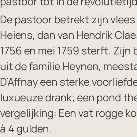
pastoor tot in de revolutietijd
De pastoor betrekt zijn vlees
Heiens, dan van Hendrik Cla
1756 en mei 1759 sterft. Zij
uit de familie Heynen, meestal 
D’Affnay een sterke voorliefde
luxueuze drank; een pond the
vergelijking: Een vat rogge k
à 4 gulden.