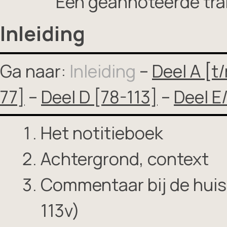
Een geannoteerde tra
Inleiding
Ga naar:
Inleiding
–
Deel A [t
77]
–
Deel D [78-113]
–
Deel E
Het notitieboek
Achtergrond, context
Commentaar bij de huisho
113v)