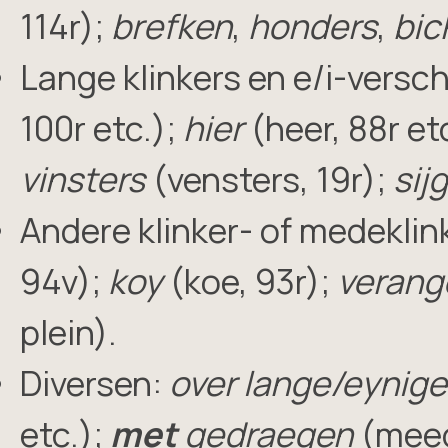
114r);
brefken
,
honders
,
bic
Lange klinkers en e/i-versc
100r etc.);
hier
(heer, 88r et
vinsters
(vensters, 19r);
sij
Andere klinker- of medekli
94v);
koy
(koe, 93r);
verang
plein).
Diversen:
over lange/eynige
etc.);
met
gedraegen
(meeg