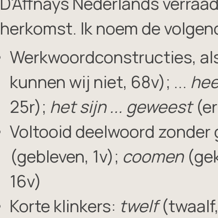
D'Affnays Nederlands verraad
herkomst. Ik noem de volgen
Werkwoordconstructies, als d
kunnen wij niet, 68v); ...
hee
25r);
het sijn ... geweest
(er
Voltooid deelwoord zonder 
(gebleven, 1v);
coomen
(ge
16v)
Korte klinkers:
twelf
(twaalf,