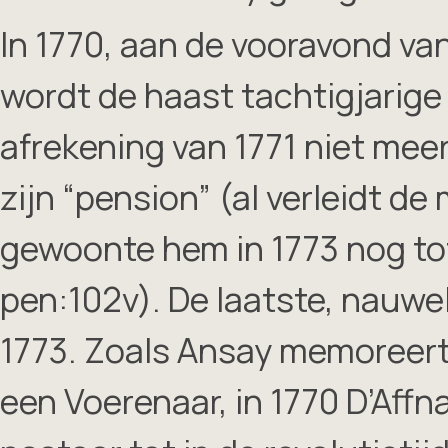
In 1770, aan de vooravond va
wordt de haast tachtigjarige 
afrekening van 1771 niet mee
zijn “pension” (al verleidt de
gewoonte hem in 1773 nog tot
pen:102v). De laatste, nauwel
1773. Zoals Ansay memoreert 
een Voerenaar, in 1770 D’Affna